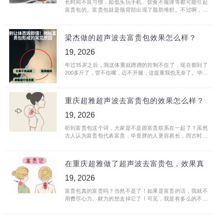
长时间不良习惯，如低头玩手机、饮食不规律等都可能引起
富贵包的。富贵包就是颈背部出现了脂肪堆积。不过啊，虽
然它叫富贵包，却不是什么富贵的代表，我就因为这个富贵
包得了<
梁杰做的超声波去富贵包效果怎么样？
19, 2026
年过35岁之后，我这体重就蹭蹭的控制不住了，现在都到了
200多斤了，管不住嘴，迈不开腿，这提重我也无奈了。毕竟
我平时工作也忙啊！不过，让我觉得难受的是颈背后的富贵
包。 我<
重庆超雅超声波去富贵包的效果怎么样？
19, 2026
听到富贵包这个词，大家是不是跟富贵联系在一起了？虽然
古人认为富贵包代表富贵，毕竟胖的人更容易长，而古时候
凡是胖一些的就代表着家庭不错。但是，在现代，这个富贵
包可不<
在重庆超雅做了超声波去富贵包，效果真
19, 2026
富贵包真的富贵吗？当然不是了！如果是富贵的话，我就不
用费尽心力、财力的想去掉它了！可见，我是有多么的不喜
欢它！ 我知道许多求美者应该跟我一样颈背部长了富贵包，
不仅影<