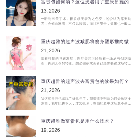
富贵包如何消？这位患者用了重庆超雅的
13, 2026
一听到医美手术，很多求美者为之色变，纷纷认为需要动
刀，会鲜血淋漓，不仅风险高，而且不安全，效果也一般。
尤其是针对富贵包的手术，这个部位位于颈椎，血管神经都
密布。<
重庆超雅的超声波减肥将瘦身塑形推向微
21, 2026
随着科技的飞速发展，医疗美容正经历着一场从有创到微
创，再到无创的转变。想必很多求美者已经体验过这场转变
的红利了！ 比方在医美的瘦身塑形领域，重庆超雅的超声波
减肥，正<
重庆超雅的超声波去富贵包的效果如何？
21, 2026
我这富贵包也出现了好几年了，我都搞不明白为何会长这个
东西，我年纪也不大，才30几岁，在我印象中这玩意不是年
纪大一些的人才长的嘛！ 其实我最开始还没注意的，后来照
镜子，<
重庆超雅做富贵包是用什么技术？
19, 2026