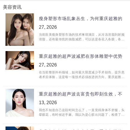
美容资讯
瘦身塑形市场乱象丛生，为何重庆超雅的
27, 2026
当前医美瘦身塑形市场的技术琳琅满目，从冷冻溶脂到射频
溶脂，还有最传统的抽脂减肥，可以说是各花入各眼，各有
千秋。然而，对比重庆超雅的超声波减肥，大家就会发现，
该技术<
重庆超雅的超声波减肥在形体雕塑中优势
27, 2026
在当前整形外科领域，如何最大限度减少手术创伤、提升患
者术后体验，这是每一项技术必须改进的方向。重庆超雅的
超声波减肥虽然是一种形体雕塑方式，但是在手术创伤、患
者体验<
重庆超雅的超声波去富贵包即刻生效，不
13, 2026
我也不知道自己这段时间怎么了，一直觉得身体不舒服，头
晕眼花，有时候还手麻。我以为是心脏出问题了，检查了一
圈没啥问题，后来给我做心脏检查的医生建议我去颈椎科看
看，去<